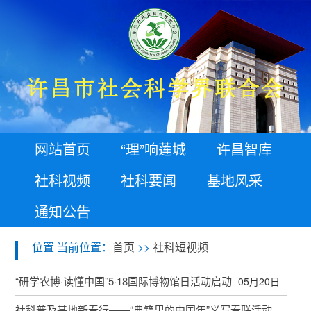
网站首页
“理”响莲城
许昌智库
社科视频
社科要闻
基地风采
通知公告
位置 当前位置：
首页
>>
社科短视频
“研学农博·读懂中国”5·18国际博物馆日活动启动
05月20日
社科普及基地新春行——“典籍里的中国年”义写春联活动