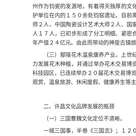
州作为钧瓷的发源地，有着得天独厚的文
护单位在内的１５０余处钧窑遗址。目前
师２人、中国陶瓷设计艺术大师２人、国
人１７人，已初步形成了分工明细、紧密
年产值２４亿元。由此而带动的神垕古镇
（三）鄢陵花木温泉康养产业。上世
力发展花木种植，并通过举办花木交易博
科技园区，已连续举办２０届花木交易博览
观赏、温泉旅游、休闲度假、健康养生等
二、许昌文化品牌发展的瓶颈
（一）三国曹魏文化定位不清晰。
一城三国事，半卷《三国志》；１２