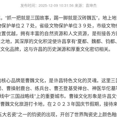
发布时间：2025-12-09 10:31:56 来源：袁坤杰
，“抓一把就是三国故事，踢一脚就是汉砖魏瓦”，地上
物保护单位２７处，省级文物保护单位３９处，市级文物
位置优越，拥有丰富的自然资源和人文资源，是衔接各方
之地，其深厚的文化积淀使许昌享有“夏都、魏都、钧都、药
市的文化品牌，这与许昌的历史渊源和厚重文化密切相关。
的核心品牌是曹魏文化，是许昌特色文化的灵魂。这里三
楼、曹操射鹿台、练兵台、曹丕登基受禅台、神医华佗墓
专线中“三国战略线”上的重要城市。曹操文化形象是许昌
列曹魏文化旅游打卡地，在２０２３年国庆节假期，接待
大名瓷”之一的钧瓷的出现，开创了世界陶瓷史上颜色釉