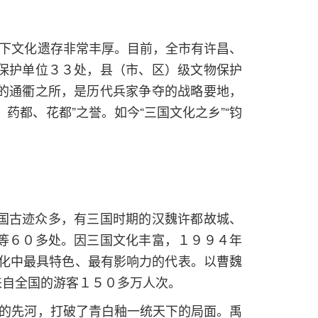
地下文化遗存非常丰厚。目前，全市有许昌、
保护单位３３处，县（市、区）级文物保护
的通衢之所，是历代兵家争夺的战略要地，
都、花都”之誉。如今“三国文化之乡”“钧
国古迹众多，有三国时期的汉魏许都故城、
等６０多处。因三国文化丰富，１９９４年
文化中最具特色、最有影响力的代表。以曹魏
来自全国的游客１５０多万人次。
的先河，打破了青白釉一统天下的局面。禹