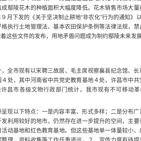
造成鄢陵花木的种植面积大幅度降低。花木销售市场大量
９月下发的《关于坚决制止耕地“非农化”行为的通知》以
严格执行土地管理法、基本农田保护条例等法律法规，禁
着这些文件的发布，用地矛盾问题成为制约鄢陵未来发展
计，全市现有以宋聘三故居、毛主席视察襄县纪念馆、长
园４处，其中河南省中共党史教育基地４处，许昌市中共
经许昌市各级文物行政部门统计，我市现有不可移动革
源呈现以下特点：一是内容丰富、形式多样；二是分布广
开发利用较好的地市，仍然存在进一步提升的空间，主要
日活动基地和红色教育基地。但这些基地单一体量较小、
掘整理，资料收集等工作任重道远。２．宣传力度有待提