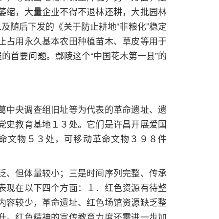
萎缩，大量企业不得不退林还耕，大批园林
及随后下发的《关于防止耕地“非粮化”稳定
止占用永久基本农田种植苗木、草皮等用于
的首要问题。鄢陵这个“中国花木第一县”的
葛中央调查组旧址等为代表的革命遗址、遗
党史教育基地１３处。它们是许昌开展爱国
命文物５３处，可移动革命文物３９８件
泛、但体量较小；三是时间序列完整、传承
表现在以下四个方面：１．红色资源有待整
内容较少，革命遗址、红色场馆资源缺乏整
升。红色精神的宣传教育力度还需进一步加