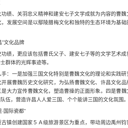
髓
大功绩、关羽忠义精神和建安七子文学成就为内容的曹魏
化，发展空间是以鄢陵腊梅文化和独特的生态环境为基础
昌”文化品牌
史功绩，更应该包括曹氏父子、建安七子等的文学艺术成
谋士群体的光辉事迹等。
入手：一是加强三国文化特别是曹魏文化的理论和实践研
化开展曹魏历史文化研究，为弘扬曹魏文化、许昌文化品
三是大力宣传曹魏文化，塑造曹操的正面形象。四是曹魏
传队伍，营造许昌人人爱三国、个个能讲三国的文化氛围
·国际瓷都”
垕古镇创建国家５Ａ级旅游景区为重点，带动周边禹州钧