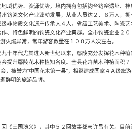
化地域优势、资源优势，境内拥有包括钧台钧窑遗址、神
禹州钧瓷文化产业蓬勃发展，从业人员达２．８万人，拥
家级非物质文化遗产传承人４人，省级工艺美术、陶瓷艺
合作、特色鲜明的钧瓷文化产业集群。全市钧瓷企业２０
旅游火爆异常，常年游客数量在１００万人次左右。
纪九十年代尤其进入新世纪以来，鄢陵充分发挥花木种植
览会提升鄢陵花木种植知名度。全县花卉苗木种植面积７
会，被誉为“中国花木第一县”，相继建成国家４Ａ级旅
主题鲜明的旅游品牌。
０回《三国演义》，其中５２回故事都与许昌有关。目前