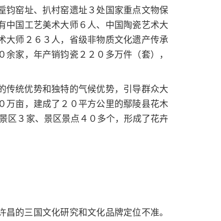
垕钧窑址、扒村窑遗址３处国家重点文物保
有中国工艺美术大师６人、中国陶瓷艺术大
术大师２６３人，省级非物质文化遗产传承
０余家，年产销钧瓷２２０多万件（套），
的传统优势和独特的气候优势，引导群众大
０万亩，建成了２０平方公里的鄢陵县花木
游景区３家、景区景点４０多个，形成了花卉
许昌的三国文化研究和文化品牌定位不准。