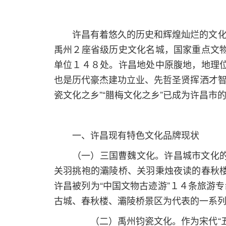
许昌有着悠久的历史和辉煌灿烂的文化
禹州２座省级历史文化名城，国家重点文
单位１４８处。许昌地处中原腹地，地理
也是历代豪杰建功立业、先哲圣贤挥洒才智
瓷文化之乡”“腊梅文化之乡”已成为许昌
一、许昌现有特色文化品牌现状
（一）三国曹魏文化。许昌城市文化
关羽挑袍的灞陵桥、关羽秉烛夜读的春秋
许昌被列为“中国文物古迹游”１４条旅游
古城、春秋楼、灞陵桥景区为代表的一系
（二）禹州钧瓷文化。作为宋代“五