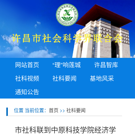
网站首页
“理”响莲城
许昌智库
社科视频
社科要闻
基地风采
通知公告
位置 当前位置：
首页
>>
社科要闻
市社科联到中原科技学院经济学