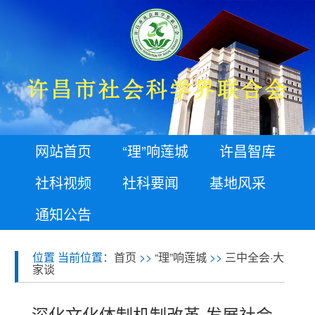
网站首页
“理”响莲城
许昌智库
社科视频
社科要闻
基地风采
通知公告
位置 当前位置：
首页
>>
“理”响莲城
>>
三中全会·大
家谈
深化文化体制机制改革 发展社会